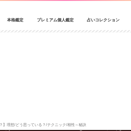
本格鑑定
プレミアム個人鑑定
占いコレクション
？】理想/どう思っている？/テクニック/相性～秘訣