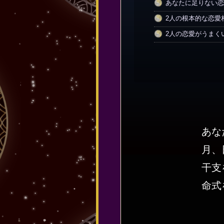
あなたに足りない恋
2人の根本的な恋愛
2人の恋愛がうまく
あな
月、
干支
命式