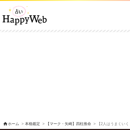
home
ホーム
>
本格鑑定
>
【マーク・矢崎】四柱推命
> 【2人はうまくいく