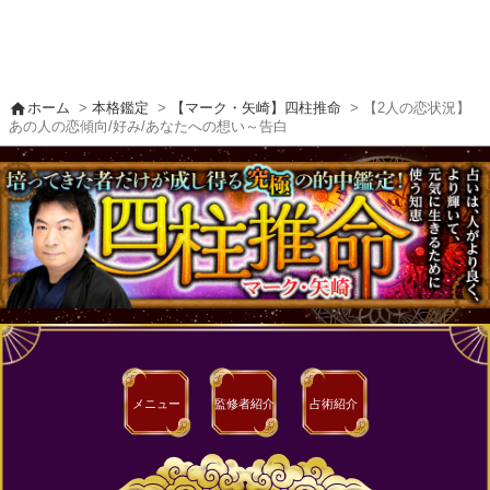
home
ホーム
>
本格鑑定
>
【マーク・矢崎】四柱推命
> 【2人の恋状況】
あの人の恋傾向/好み/あなたへの想い～告白
メニュー
監修者
紹介
占術紹介