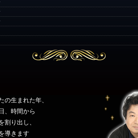
勢
勢
勢
たの生まれた年、
日、時間から
を割り出し、
を導きます