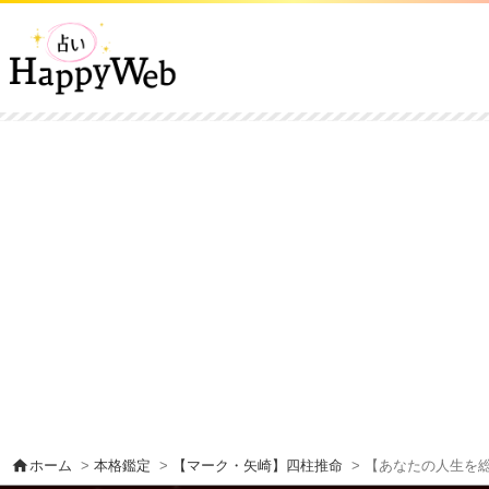
home
ホーム
>
本格鑑定
>
【マーク・矢崎】四柱推命
> 【あなたの人生を