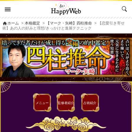
home
ホーム
>
本格鑑定
>
【マーク・矢崎】四柱推命
> 【恋愛引き寄せ
術】あの人の好みと理想/きっかけと進展テクニック
メニュー
監修者
紹介
占術紹介