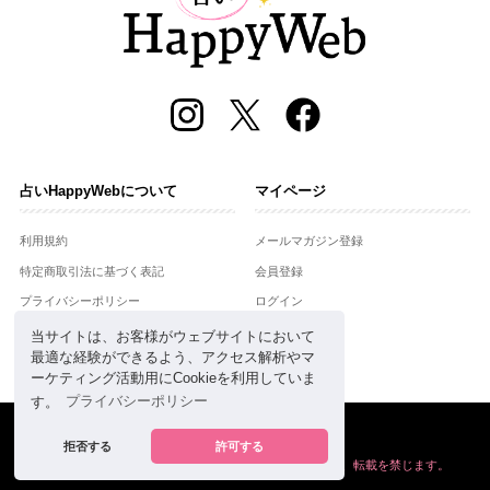
占いHappyWebについて
マイページ
利用規約
メールマガジン登録
特定商取引法に基づく表記
会員登録
プライバシーポリシー
ログイン
運営会社
当サイトは、お客様がウェブサイトにおいて
最適な経験ができるよう、アクセス解析やマ
お問合せ
ーケティング活動用にCookieを利用していま
す。
プライバシーポリシー
Copyright © Setsuwasha Co.,Ltd.
powered by
RRJ Inc.
拒否する
許可する
掲載の情報や画像など、すべてのコンテンツの
無断複写、転載を禁じます。