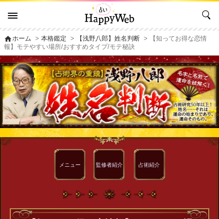
home
ホーム
>
本格鑑定
>
【浅野八郎】姓名判断
> 【知ってお得な恋情
報】モテやすい場所/おすすめタイプ/モテ秘訣
メニュー
監修者
紹介
占術紹介