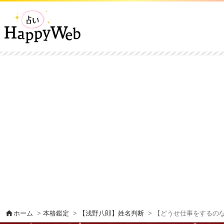
home
ホーム
>
本格鑑定
>
【浅野八郎】姓名判断
> 【どうせ仕事をするの