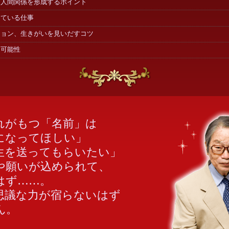
な人間関係を形成するポイント
っている仕事
ション、生きがいを見いだすコツ
な可能性
がもつ「名前」は
になってほしい」
生を送ってもらいたい」
や願いが込められて、
はず……。
議な力が宿らないはず
ん。