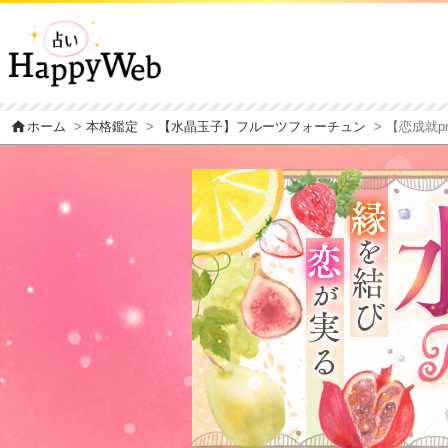
home
ホーム
>
本格鑑定
>
【水晶玉子】フルーツフォーチュン
> 【恋成就p