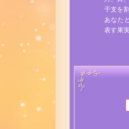
干支を
あなた
表す果