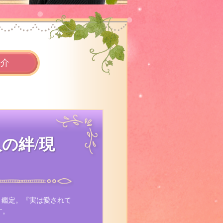
紹介
人の絆/現
と鑑定。『実は愛されて
す。