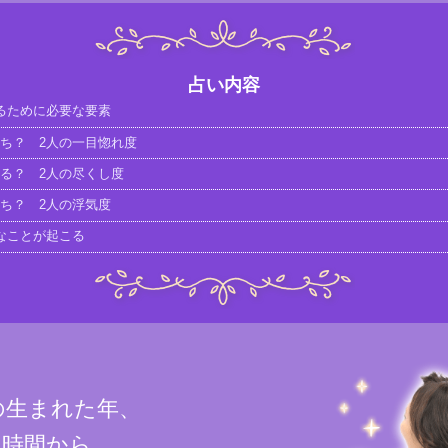
占い内容
るために必要な要素
ち？ 2人の一目惚れ度
る？ 2人の尽くし度
ち？ 2人の浮気度
なことが起こる
の生まれた年、
、時間から