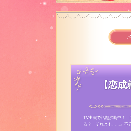
【恋成就
TV出演で話題沸騰中！
る？ それとも……』不