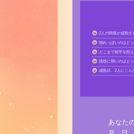
2人の関係が成熟す
惚れっぽいのはどっ
どこまで相手を想え
誘惑に弱いのはどっ
成熟日、2人にこん
あなた
月、日