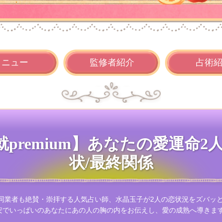
メニュー
監修者
紹介
占術
premium】あなたの愛運命2
状/最終関係
 同業者も絶賛・崇拝する人気占い師、水晶玉子が2人の恋状況をズバッ
安でいっぱいのあなたにあの人の胸の内をお伝えし、愛の成熟へ導きま