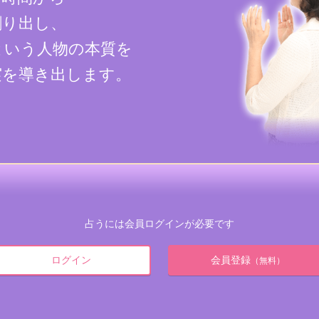
割り出し、
という人物の本質を
実を導き出します。
占うには会員ログインが必要です
ログイン
会員登録
（無料）