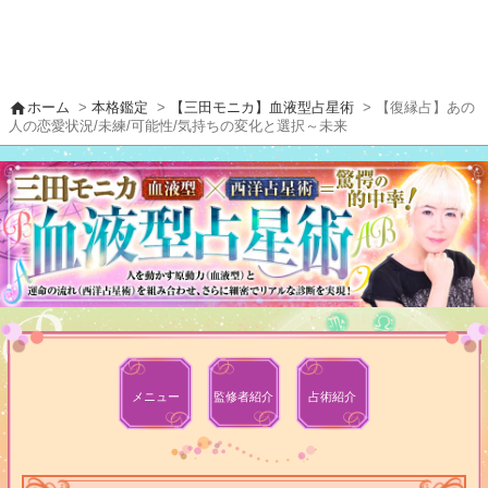
home
ホーム
>
本格鑑定
>
【三田モニカ】血液型占星術
> 【復縁占】あの
人の恋愛状況/未練/可能性/気持ちの変化と選択～未来
メニュー
監修者
紹介
占術紹介