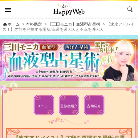
home
ホーム
>
本格鑑定
>
【三田モニカ】血液型占星術
> 【速攻アドバイ
ス！】才能を発揮する場所/幸運を運ぶ人と不幸を呼ぶ人
メニュー
監修者
紹介
占術紹介