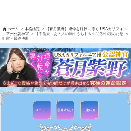
home
ホーム
>
本格鑑定
>
【蒼月紫野】運命を好転に導く USAカリフォル
ニア州公認神官
> 【不倫愛～あの人の胸のうち】今の関係性/秘めた想い/
吐露～最終決断
メニュー
監修者
紹介
占術紹介