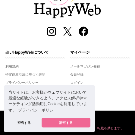
占いHappyWebについて
マイページ
利用規約
メールマガジン登録
特定商取引法に基づく表記
会員登録
プライバシーポリシー
ログイン
運営会社
当サイトは、お客様がウェブサイトにおいて
最適な経験ができるよう、アクセス解析やマ
お問合せ
ーケティング活動用にCookieを利用していま
す。
プライバシーポリシー
Copyright © Setsuwasha Co.,Ltd.
powered by
RRJ Inc.
拒否する
許可する
掲載の情報や画像など、すべてのコンテンツの
無断複写、転載を禁じます。