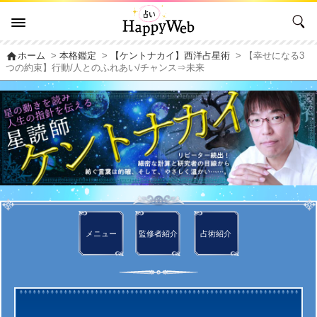
home
ホーム
>
本格鑑定
>
【ケントナカイ】西洋占星術
> 【幸せになる3
つの約束】行動/人とのふれあい/チャンス⇒未来
メニュー
監修者
紹介
占術紹介