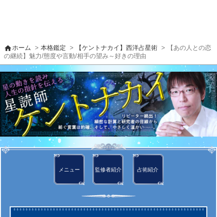
home
ホーム
>
本格鑑定
>
【ケントナカイ】西洋占星術
> 【あの人との恋
の継続】魅力/態度や言動/相手の望み～好きの理由
メニュー
監修者
紹介
占術紹介