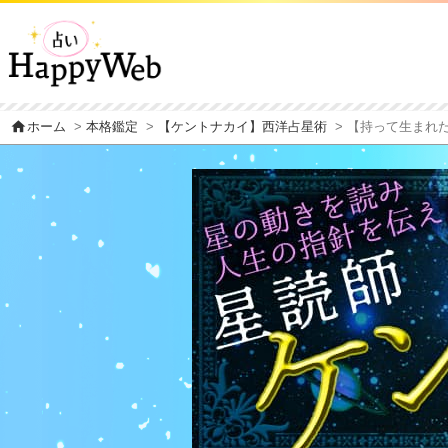
home
ホーム
>
本格鑑定
>
【ケントナカイ】西洋占星術
> 【持って生まれた