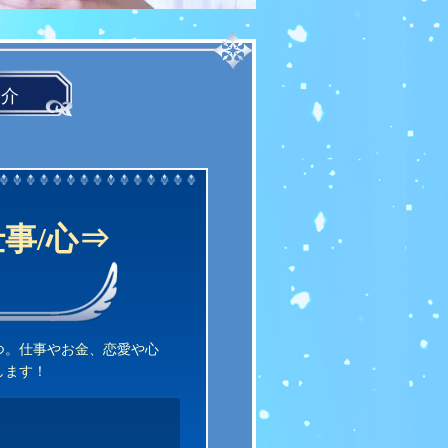
紹介
事/心⇒
つ。仕事やお金、恋愛や心
します！