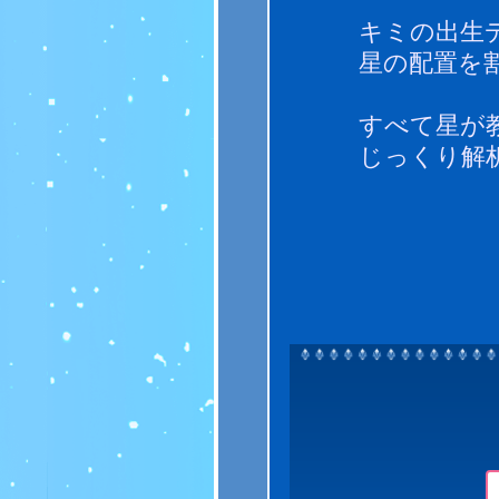
キミの出生
星の配置を
すべて星が
じっくり解