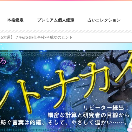
本格鑑定
プレミアム個人鑑定
占いコレクション
5大運】ツキ/恋/金/仕事/心⇒成功のヒント