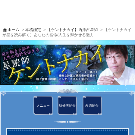
home
ホーム
>
本格鑑定
>
【ケントナカイ】西洋占星術
> 【ケントナカイ
が星を読み解く】あなたの宿命/人生を輝かせる魅力
メニュー
監修者
紹介
占術紹介