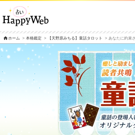
home
ホーム
>
本格鑑定
>
【天野原みちる】童話タロット
> あなたに約束