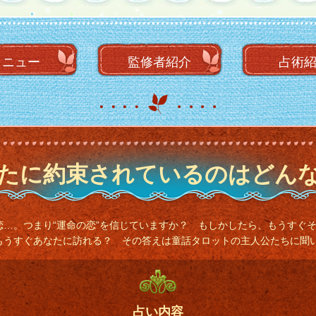
メニュー
監修者
紹介
占術
たに約束されているのはどん
恋…。つまり“運命の恋”を信じていますか？ もしかしたら、もうすぐ
もうすぐあなたに訪れる？ その答えは童話タロットの主人公たちに聞
占い内容