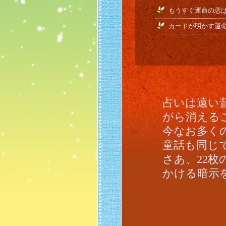
もうすぐ運命の恋
カードが明かす運
占いは遠い
がら消える
今なお多く
童話も同じ
さあ、22
かける暗示