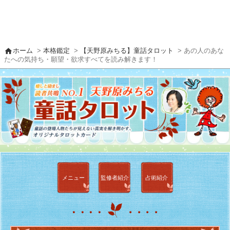
home
ホーム
>
本格鑑定
>
【天野原みちる】童話タロット
> あの人のあな
たへの気持ち・願望・欲求すべてを読み解きます！
メニュー
監修者
紹介
占術紹介