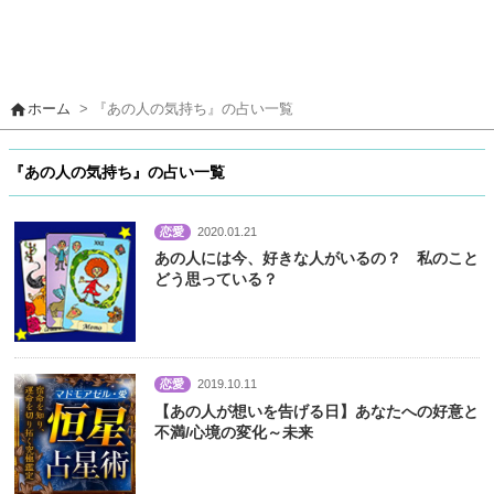
home
ホーム
> 『あの人の気持ち』の占い一覧
『あの人の気持ち』の占い一覧
恋愛
2020.01.21
あの人には今、好きな人がいるの？ 私のこと
どう思っている？
恋愛
2019.10.11
【あの人が想いを告げる日】あなたへの好意と
不満/心境の変化～未来