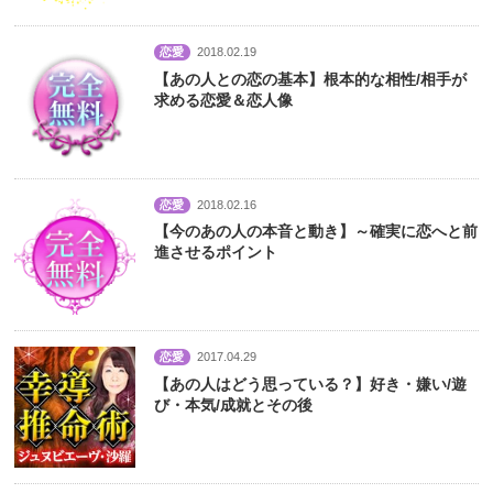
恋愛
2018.02.19
【あの人との恋の基本】根本的な相性/相手が
求める恋愛＆恋人像
恋愛
2018.02.16
【今のあの人の本音と動き】～確実に恋へと前
進させるポイント
恋愛
2017.04.29
【あの人はどう思っている？】好き・嫌い/遊
び・本気/成就とその後