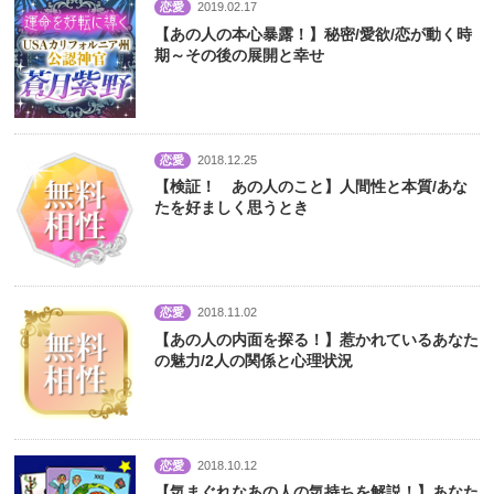
恋愛
2019.02.17
【あの人の本心暴露！】秘密/愛欲/恋が動く時
期～その後の展開と幸せ
恋愛
2018.12.25
【検証！ あの人のこと】人間性と本質/あな
たを好ましく思うとき
恋愛
2018.11.02
【あの人の内面を探る！】惹かれているあなた
の魅力/2人の関係と心理状況
恋愛
2018.10.12
【気まぐれなあの人の気持ちを解説！】あなた