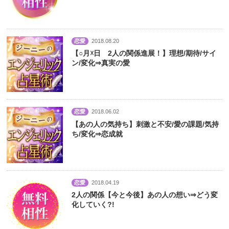
恋愛
2018.08.20
【○月☓日 2人の関係進展！】理想/期待/サイ
ン/変化⇒真実の愛
恋愛
2018.06.02
【あの人の気持ち】刺激と不安/愛の課題/気持
ち/変化⇒恋成就
恋愛
2018.04.19
2人の関係【今と今後】あの人の想い⇒どう変
化していく?!