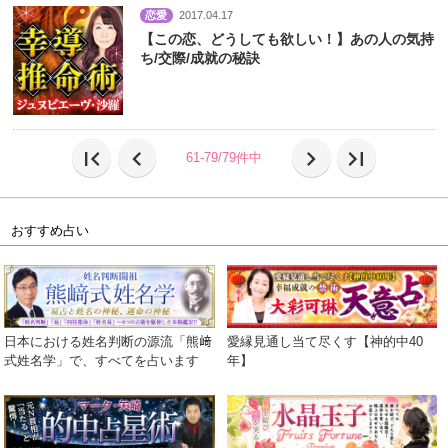
恋愛
2017.04.17
【この恋、どうしても欲しい！】あの人の気持
ち/交際/成就の秘訣
first_page
chevron_left
chevron_right
last_page
61-79/79件中
おすすめ占い
日本における姓名判断の源流「熊﨑
愛縁見通し当て尽くす【神的中40
式姓名学」で、すべてを占います
年】