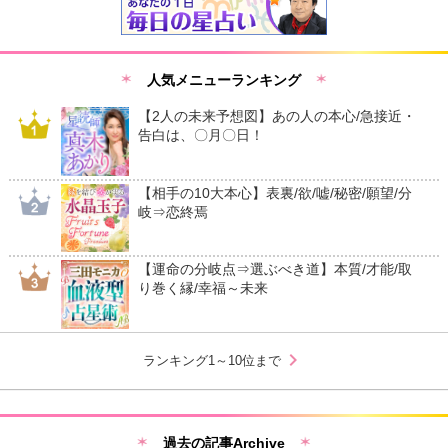
人気メニューランキング
【2人の未来予想図】あの人の本心/急接近・
告白は、〇月〇日！
【相手の10大本心】表裏/欲/嘘/秘密/願望/分
岐⇒恋終焉
【運命の分岐点⇒選ぶべき道】本質/才能/取
り巻く縁/幸福～未来
chevron_right
ランキング1～10位まで
過去の記事Archive