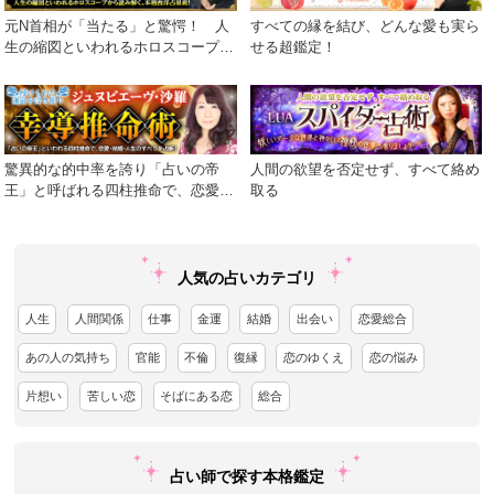
元N首相が「当たる」と驚愕！ 人
すべての縁を結び、どんな愛も実ら
生の縮図といわれるホロスコープか
せる超鑑定！
ら読み解く、本格西洋占星術！
驚異的な的中率を誇り「占いの帝
人間の欲望を否定せず、すべて絡め
王」と呼ばれる四柱推命で、恋愛・
取る
結婚・人生のすべてを占断！
人気の占いカテゴリ
人生
人間関係
仕事
金運
結婚
出会い
恋愛総合
あの人の気持ち
官能
不倫
復縁
恋のゆくえ
恋の悩み
片想い
苦しい恋
そばにある恋
総合
占い師で探す本格鑑定