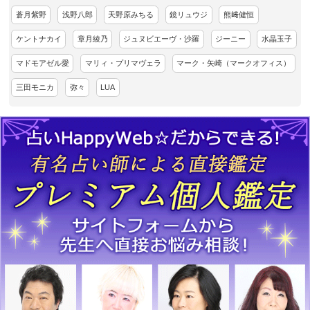
蒼月紫野
浅野八郎
天野原みちる
鏡リュウジ
熊﨑健恒
ケントナカイ
章月綾乃
ジュヌビエーヴ・沙羅
ジーニー
水晶玉子
マドモアゼル愛
マリィ・プリマヴェラ
マーク・矢崎（マークオフィス）
三田モニカ
弥々
LUA