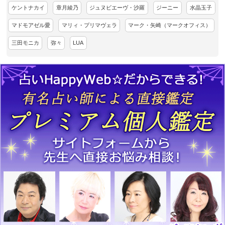
ケントナカイ
章月綾乃
ジュヌビエーヴ・沙羅
ジーニー
水晶玉子
マドモアゼル愛
マリィ・プリマヴェラ
マーク・矢崎（マークオフィス）
三田モニカ
弥々
LUA