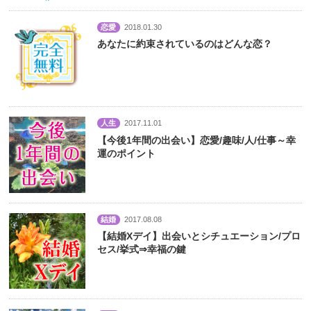
恋愛
2018.01.30
あなたに約束されているのはどんな恋？
人生
2017.11.01
【今後1年間の出会い】恋愛/趣味/人/仕事～幸
運のポイント
結婚
2017.08.08
【結婚Xデイ】出会いとシチュエーション/プロ
セス/挙式⇒幸福の鍵