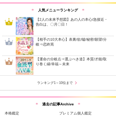
人気メニューランキング
【2人の未来予想図】あの人の本心/急接近・
告白は、〇月〇日！
【相手の10大本心】表裏/欲/嘘/秘密/願望/分
岐⇒恋終焉
【運命の分岐点⇒選ぶべき道】本質/才能/取
り巻く縁/幸福～未来
chevron_right
ランキング1～10位まで
過去の記事Archive
本格鑑定
プレミアム個人鑑定