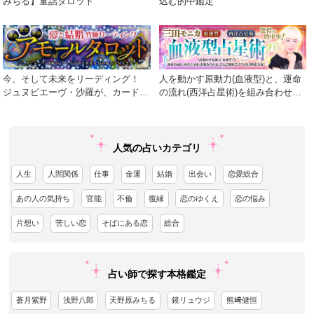
みちる】童話タロット
込む的中鑑定
今、そして未来をリーディング！
人を動かす原動力(血液型)と、運命
ジュヌビエーヴ・沙羅が、カードが
の流れ(西洋占星術)を組み合わせ、
語る真実を包み隠さず伝えます！
さらに細密でリアルな診断を実現！
人気の占いカテゴリ
人生
人間関係
仕事
金運
結婚
出会い
恋愛総合
あの人の気持ち
官能
不倫
復縁
恋のゆくえ
恋の悩み
片想い
苦しい恋
そばにある恋
総合
占い師で探す本格鑑定
蒼月紫野
浅野八郎
天野原みちる
鏡リュウジ
熊﨑健恒