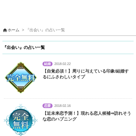
home
ホーム
> 『出会い』の占い一覧
『出会い』の占い一覧
結婚
2018.02.22
【自覚必須！】周りに与えている印象/結婚す
るにふさわしいタイプ
恋愛
2018.02.16
【近未来恋予測！】現れる恋人候補⇒訪れそう
な恋のハプニング