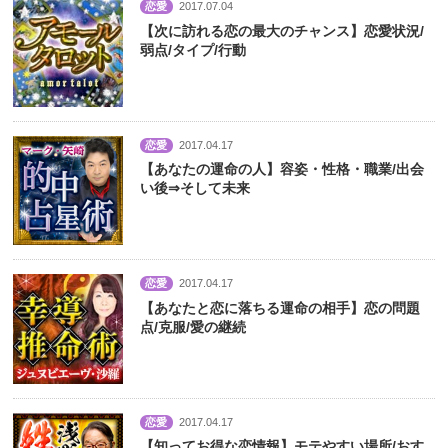
恋愛
2017.07.04
【次に訪れる恋の最大のチャンス】恋愛状況/
弱点/タイプ/行動
恋愛
2017.04.17
【あなたの運命の人】容姿・性格・職業/出会
い後⇒そして未来
恋愛
2017.04.17
【あなたと恋に落ちる運命の相手】恋の問題
点/克服/愛の継続
恋愛
2017.04.17
【知ってお得な恋情報】モテやすい場所/おす