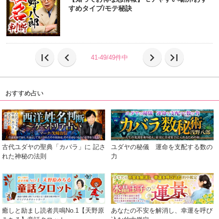
すめタイプ/モテ秘訣
first_page
chevron_left
chevron_right
last_page
41-49/49件中
おすすめ占い
古代ユダヤの聖典「カバラ」に 記さ
ユダヤの秘儀 運命を支配する数の
れた神秘の法則
力
癒しと励まし読者共鳴No.1【天野原
あなたの不安を解消し、幸運を呼び