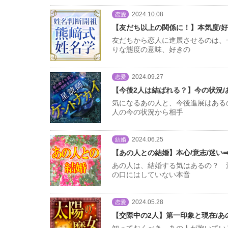
2024.10.08
恋愛
【友だち以上の関係に！】本気度/好
友だちから恋人に進展させるのは、
りな態度の意味、好きの
2024.09.27
恋愛
【今後2人は結ばれる？】今の状況/
気になるあの人と、今後進展はある
人の今の状況から相手
2024.06.25
結婚
【あの人との結婚】本心/意志/迷い
あの人は、結婚する気はあるの？ 
の口にはしていない本音
2024.05.28
恋愛
【交際中の2人】第一印象と現在/
知っておくべき、あの人が抱いてい