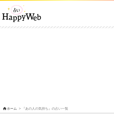
home
ホーム
> 『あの人の気持ち』の占い一覧