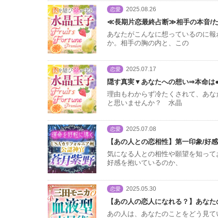
2025.08.26
恋愛
≪長期片恋最終占断≫相手の本音/た
あなたがこんなに想っているのに報
か。相手の胸の内と、この
2025.07.17
恋愛
隠す真実▼あなたへの想い⇒本命は●
理由もわからず冷たくされて、あな
と思いませんか？ 水晶
2025.07.08
恋愛
【あの人との恋相性】第一印象/好感
気になる人との相性や願望を知って
好感を抱いているのか、
2025.05.30
恋愛
【あの人の恋人になれる？】あなた
あの人は、あなたのことをどう見て