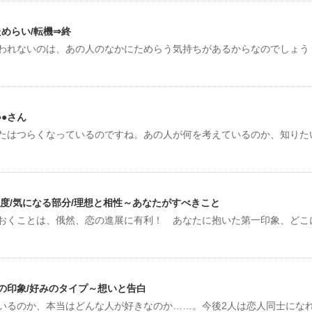
めらい/転機⇒終
われないのは、あの人のなかにためらう気持ちがあるからなのでしょう
●さん
たはつらくなっているのですね。あの人が何を考えているのか、知りた
度/気になる部分/理想と相性～あなたがすべきこと
おくことは、俄然、恋の進展に有利！ あなたに抱いた第一印象、どこ
の印象/好みのタイプ～想いと告白
いるのか、本当はどんな人が好きなのか……。今後2人は恋人同士にな