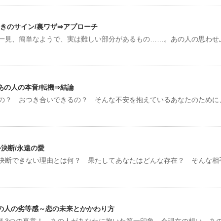
きのサイン/裏ワザ⇒アプローチ
一見、簡単なようで、実は難しい部分があるもの……。あの人の思わせ
あの人の本音/転機⇒結論
の？ おつき合いできるの？ そんな不安を抱えているあなたのために
⇒決断/永遠の愛
決断できない理由とは何？ 果たしてあなたはどんな存在？ そんな相
あの人の劣等感～恋の未来とかかわり方
る3つの真意！ あの人があなたに抱いた第一印象、今現在の想い、あ