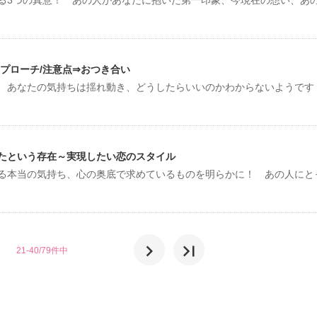
プローチ/注意点⇒おつき合い
、あなたの気持ちは揺れ動き、どうしたらいいのかわからないようです
たという存在～実現したい恋のスタイル
る本当の気持ち、心の奥底で求めているものを明らかに！ あの人にと
chevron_right
last_page
21-40/79件中