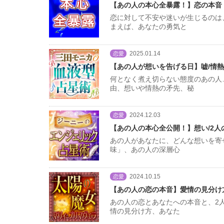
【あの人の本心全暴露！】恋の本音
恋に対して不安や迷いが生じるのは
まえば、あなたの勇気と
2025.01.14
恋愛
【あの人が想いを告げる日】嘘/情熱
何となく煮え切らない態度のあの人
由、想いや情熱の矛先、秘
2024.12.03
恋愛
【あの人の本心全公開！】想い/2人
あの人があなたに、どんな想いを寄
味」、あの人の深層心
2024.10.15
恋愛
【あの人の恋の本音】愛情の見分け
あの人の恋とあなたへの本音と、2
情の見分け方、あなた