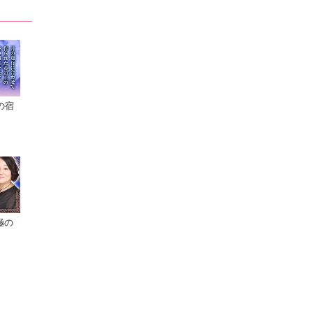
の宿
極の