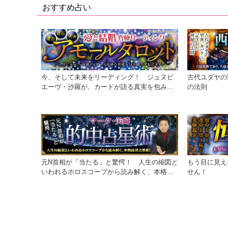
おすすめ占い
今、そして未来をリーディング！ ジュヌビ
古代ユダヤの
エーヴ・沙羅が、カードが語る真実を包み隠
の法則
さず伝えます！
元N首相が「当たる」と驚愕！ 人生の縮図と
もう目に見え
いわれるホロスコープから読み解く、本格西
せん！
洋占星術！