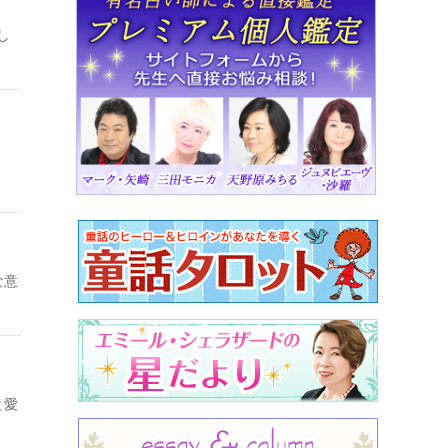
し
な意
と愛