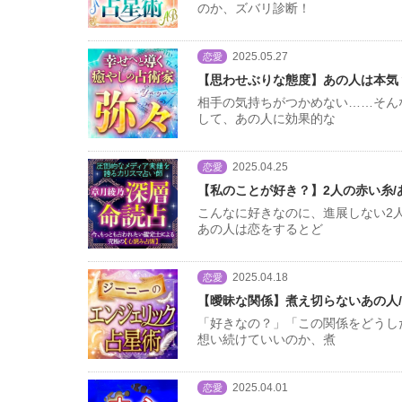
のか、ズバリ診断！
2025.05.27
恋愛
【思わせぶりな態度】あの人は本気
相手の気持ちがつかめない……そん
して、あの人に効果的な
2025.04.25
恋愛
【私のことが好き？】2人の赤い糸/
こんなに好きなのに、進展しない2
あの人は恋をするとど
2025.04.18
恋愛
【曖昧な関係】煮え切らないあの人/
「好きなの？」「この関係をどうし
想い続けていいのか、煮
2025.04.01
恋愛