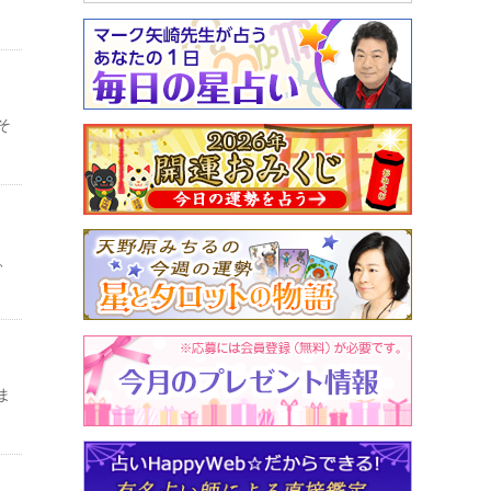
そ
、
ま