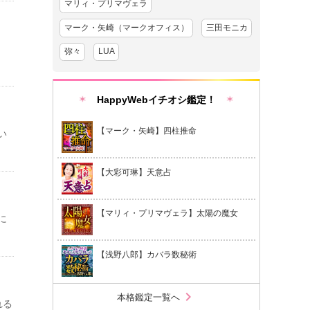
マリィ・プリマヴェラ
マーク・矢崎（マークオフィス）
三田モニカ
弥々
LUA
HappyWebイチオシ鑑定！
【マーク・矢崎】四柱推命
い
【大彩可琳】天意占
【マリィ・プリマヴェラ】太陽の魔女
に
【浅野八郎】カバラ数秘術
chevron_right
本格鑑定一覧へ
れる