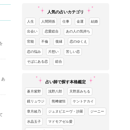
人気の占いカテゴリ
人生
人間関係
仕事
金運
結婚
出会い
恋愛総合
あの人の気持ち
官能
不倫
復縁
恋のゆくえ
を
恋の悩み
片想い
苦しい恋
そばにある恋
総合
、あ
占い師で探す本格鑑定
蒼月紫野
浅野八郎
天野原みちる
鏡リュウジ
熊﨑健恒
ケントナカイ
章月綾乃
ジュヌビエーヴ・沙羅
ジーニー
て
水晶玉子
マドモアゼル愛