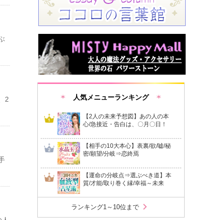
ぶ
人気メニューランキング
、2
【2人の未来予想図】あの人の本
心/急接近・告白は、〇月〇日！
【相手の10大本心】表裏/欲/嘘/秘
密/願望/分岐⇒恋終焉
手
【運命の分岐点⇒選ぶべき道】本
質/才能/取り巻く縁/幸福～未来
chevron_right
ランキング1～10位まで
の人