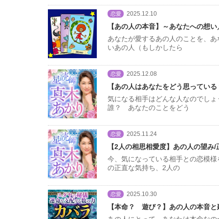
2025.12.10
恋愛
【あの人の本音】～あなたへの想い
あなたが愛するあの人のことを、あ
いあの人（もしかしたら
2025.12.08
恋愛
【あの人はあなたをどう思っている
気になる相手はどんな人なのでしょ
誰？ あなたのことをどう
2025.11.24
恋愛
【2人の相思相愛度】あの人の望み/
今、気になっている相手との恋模様
の正直な気持ち、2人の
2025.10.30
恋愛
【本命？ 遊び？】あの人の本音と建
あの人にとって、あなたは本命なの