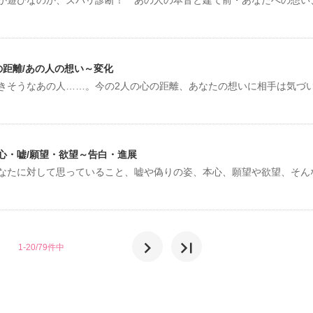
の距離/あの人の想い～変化
きそうなあの人……。今の2人の心の距離、あなたの想いに相手は気づ
心・嘘/願望・欲望～告白・進展
なたに対して思っていること、嘘や偽りの姿、本心、願望や欲望、そん
chevron_right
last_page
1-20/79件中