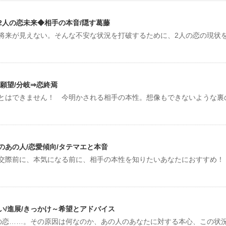
2人の恋未来◆相手の本音/隠す葛藤
将来が見えない。そんな不安な状況を打破するために、2人の恋の現状
/願望/分岐⇒恋終焉
とはできません！ 今明かされる相手の本性。想像もできないような裏
あの人/恋愛傾向/タテマエと本音
 交際前に、本気になる前に、相手の本性を知りたいあなたにおすすめ
い/進展/きっかけ～希望とアドバイス
の恋……。その原因は何なのか、あの人のあなたに対する本心、この状