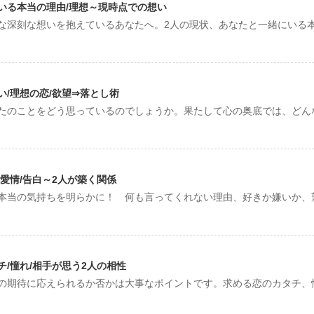
いる本当の理由/理想～現時点での想い
な深刻な想いを抱えているあなたへ。2人の現状、あなたと一緒にいる
/理想の恋/欲望⇒落とし術
たのことをどう思っているのでしょうか。果たして心の奥底では、どん
愛情/告白～2人が築く関係
本当の気持ちを明らかに！ 何も言ってくれない理由、好きか嫌いか、
/憧れ/相手が思う2人の相性
の期待に応えられるか否かは大事なポイントです。求める恋のカタチ、