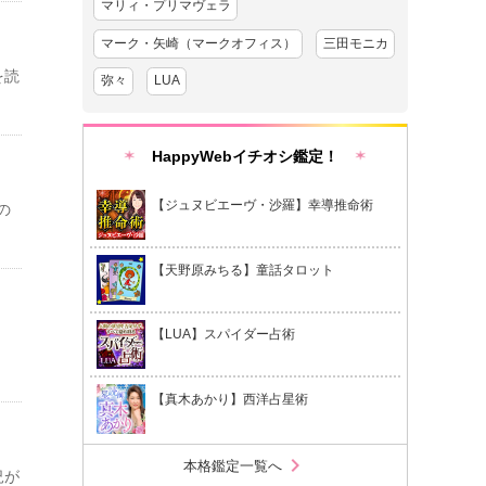
マリィ・プリマヴェラ
マーク・矢崎（マークオフィス）
三田モニカ
を読
弥々
LUA
HappyWebイチオシ鑑定！
【ジュヌビエーヴ・沙羅】幸導推命術
の
【天野原みちる】童話タロット
【LUA】スパイダー占術
！
【真木あかり】西洋占星術
chevron_right
本格鑑定一覧へ
況が