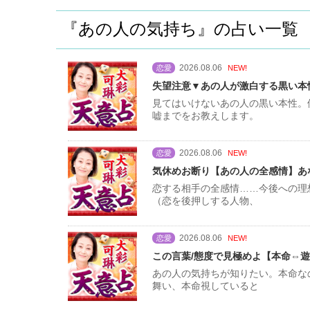
『あの人の気持ち』の占い一覧
2026.08.06
恋愛
NEW!
失望注意▼あの人が激白する黒い本性
見てはいけないあの人の黒い本性。
嘘までをお教えします。
2026.08.06
恋愛
NEW!
気休めお断り【あの人の全感情】あな
恋する相手の全感情……今後への理
（恋を後押しする人物、
2026.08.06
恋愛
NEW!
この言葉/態度で見極めよ【本命⇔遊
あの人の気持ちが知りたい。本命な
舞い、本命視していると