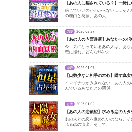
【あの人に騙されている？】一緒に
信じていいのかわからない……そん
の理由と葛藤、あの人
2026.02.27
恋愛
【あの人の内面暴露】あなたへの想い
今、気になっているあの人は、あな
恋に憧れ、どんなHを求
2026.01.07
恋愛
【口数少ない相手の本心】隠す真実/
イマイチつかみきれない、あの人の
んでいるあなたとの関係
2026.01.02
恋愛
【あの人の恋願望】求める恋のカタチ
あの人との恋を進めたいのなら、そ
れる恋の演出、そして、