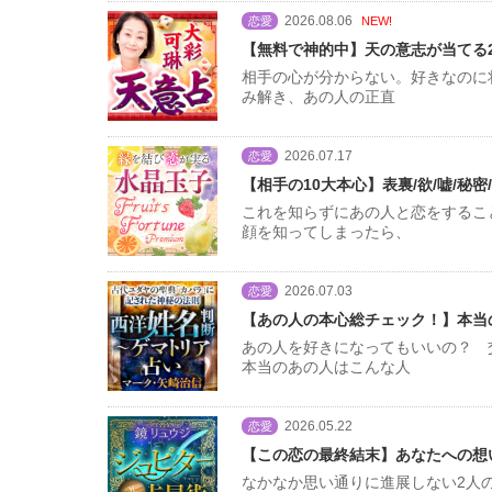
2026.08.06
恋愛
NEW!
【無料で神的中】天の意志が当てる
相手の心が分からない。好きなのに
み解き、あの人の正直
2026.07.17
恋愛
【相手の10大本心】表裏/欲/嘘/秘密
これを知らずにあの人と恋をするこ
顔を知ってしまったら、
2026.07.03
恋愛
【あの人の本心総チェック！】本当の
あの人を好きになってもいいの？
本当のあの人はこんな人
2026.05.22
恋愛
【この恋の最終結末】あなたへの想
なかなか思い通りに進展しない2人