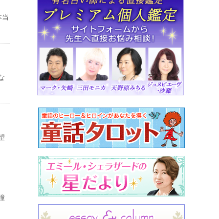
本当
な
望
憧