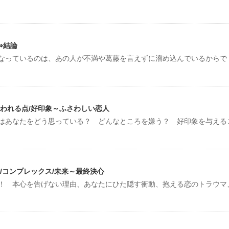
⇒結論
なっているのは、あの人が不満や葛藤を言えずに溜め込んでいるからで
われる点/好印象～ふさわしい恋人
はあなたをどう思っている？ どんなところを嫌う？ 好印象を与える
/コンプレックス/未来～最終決心
！ 本心を告げない理由、あなたにひた隠す衝動、抱える恋のトラウマ