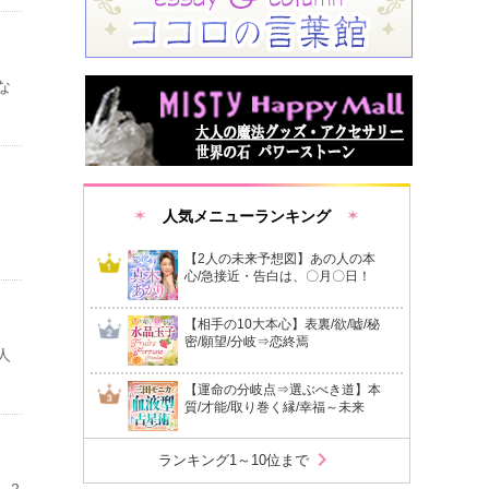
な
人気メニューランキング
【2人の未来予想図】あの人の本
心/急接近・告白は、〇月〇日！
【相手の10大本心】表裏/欲/嘘/秘
密/願望/分岐⇒恋終焉
人
【運命の分岐点⇒選ぶべき道】本
質/才能/取り巻く縁/幸福～未来
chevron_right
ランキング1～10位まで
、2