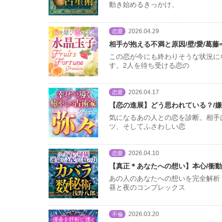
動き始めるきっかけ、
2026.04.29
恋愛
相手が抱える不満と原因/壁/愛/葛藤
この恋が今にも終わりそうな状況に
す。2人を待ち受ける恋の
2026.04.17
恋愛
【恋の進展】どう思われている？/嫌
気になるあの人との恋を診断。相手
ツ、そしてふさわしい恋
2026.04.10
恋愛
【真正＊あなたへの想い】本心/衝動
あの人のあなたへの想いを完全解析
昼と夜のコンプレックス
2026.03.20
不倫