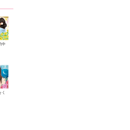
的中
をく