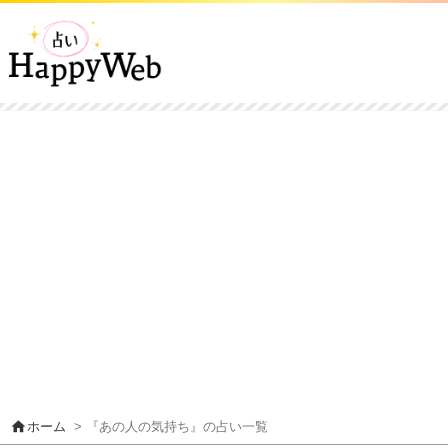
home
ホーム
> 『あの人の気持ち』の占い一覧