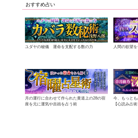
おすすめ占い
ユダヤの秘儀 運命を支配する数の力
人間の欲望を
月の運行に合わせて作られた黄道上の28の宿
今、もっとも
座を元に運気や吉凶を占う術
【心読み占術