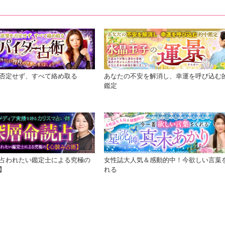
否定せず、すべて絡め取る
あなたの不安を解消し、幸運を呼び込む
鑑定
占われたい鑑定士による究極の
女性誌大人気＆感動的中！今欲しい言葉
】
れる