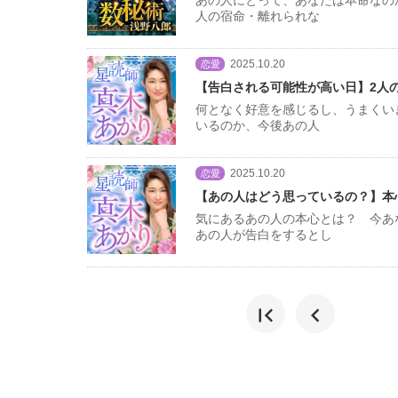
人の宿命・離れられな
2025.10.20
恋愛
【告白される可能性が高い日】2人
何となく好意を感じるし、うまくい
いるのか、今後あの人
2025.10.20
恋愛
【あの人はどう思っているの？】本
気にあるあの人の本心とは？ 今あ
あの人が告白をするとし
first_page
chevron_left