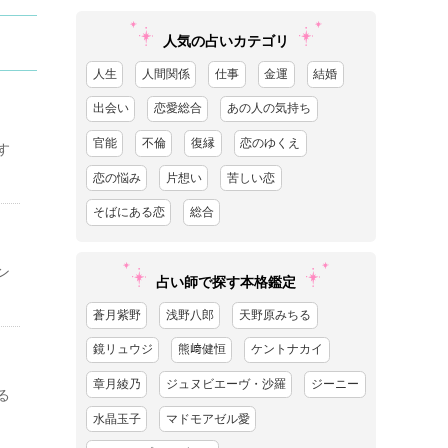
人気の占いカテゴリ
人生
人間関係
仕事
金運
結婚
出会い
恋愛総合
あの人の気持ち
官能
不倫
復縁
恋のゆくえ
す
恋の悩み
片想い
苦しい恋
そばにある恋
総合
ン
占い師で探す本格鑑定
蒼月紫野
浅野八郎
天野原みちる
鏡リュウジ
熊﨑健恒
ケントナカイ
章月綾乃
ジュヌビエーヴ・沙羅
ジーニー
る
水晶玉子
マドモアゼル愛