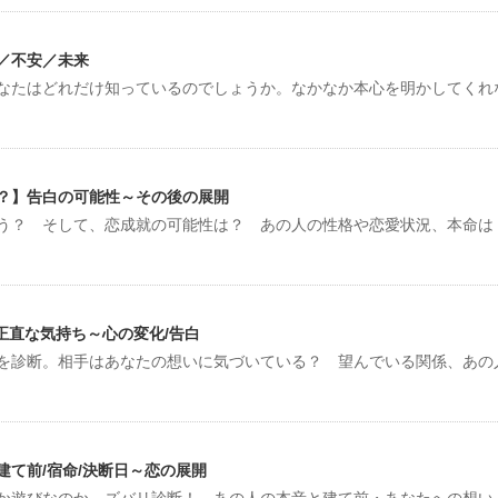
／不安／未来
なたはどれだけ知っているのでしょうか。なかなか本心を明かしてくれ
？】告白の可能性～その後の展開
う？ そして、恋成就の可能性は？ あの人の性格や恋愛状況、本命は
正直な気持ち～心の変化/告白
を診断。相手はあなたの想いに気づいている？ 望んでいる関係、あの
て前/宿命/決断日～恋の展開
か遊びなのか、ズバリ診断！ あの人の本音と建て前・あなたへの想い