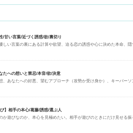
/甘い言葉/近づく誘惑/欲/裏切り
優しい言葉の裏にある計算や欲望、迫る恋の誘惑や心に決めた本命、隠
たへの想いと禁忌/本音/欲/決意
想、あなたへの好悪、望むアプローチ（攻勢か受け身か）、キーパーソ
び】相手の本心/葛藤/誘惑/選ぶ人
のか遊びなのか、本心を見極めたい。相手が遊びのときにだけ見せる振