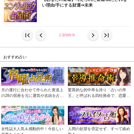
い理由/手にする財運⇒未来
first_page
chevron_left
chevron_right
last_page
1-9/9件中
おすすめ占い
月の運行に合わせて作られた黄道上
驚異的な的中率を誇り「占いの帝
の28の宿座を元に運気や吉凶を占う
王」と呼ばれる四柱推命で、恋愛・
術
結婚・人生のすべてを占断！
女性誌大人気＆感動的中！今欲しい
人間の欲望を否定せず、すべて絡め