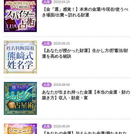
人生
2019.04.19
【金「選」感覚！】本来の金運/今現在/使うべ
き場面/出費～訪れる財運
人生
2018.09.10
【あなたが授かった財運】生かし方/貯蓄法/財
運を高める秘訣
人生
2018.08.04
あなたが生まれ持った金運【本当の金運・財の
築き方】収入・財産・富
人生
2018.06.04
【あなたの金運】与えられた金運/満たされな