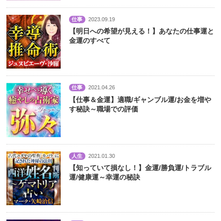
仕事
2023.09.19
【明日への希望が見える！】あなたの仕事運と
金運のすべて
仕事
2021.04.26
【仕事＆金運】適職/ギャンブル運/お金を増や
す秘訣～職場での評価
人生
2021.01.30
【知っていて損なし！】金運/勝負運/トラブル
運/健康運～幸運の秘訣