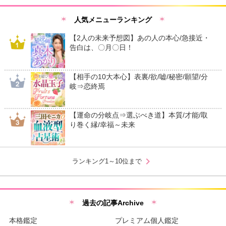
人気メニューランキング
【2人の未来予想図】あの人の本心/急接近・
告白は、〇月〇日！
【相手の10大本心】表裏/欲/嘘/秘密/願望/分
岐⇒恋終焉
【運命の分岐点⇒選ぶべき道】本質/才能/取
り巻く縁/幸福～未来
chevron_right
ランキング1～10位まで
過去の記事Archive
本格鑑定
プレミアム個人鑑定