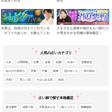
言葉をくれる
取る
木星は、自然が与えてくれている
さまざまな資格や免許をもつ師だけ
「ギフトのありか」を教えてくれる
が導き出せる究極の運命鑑定！
星
人気の占いカテゴリ
人生
人間関係
仕事
金運
結婚
出会い
恋愛総合
あの人の気持ち
官能
不倫
復縁
恋のゆくえ
恋の悩み
片想い
苦しい恋
そばにある恋
総合
占い師で探す本格鑑定
蒼月紫野
浅野八郎
天野原みちる
鏡リュウジ
熊﨑健恒