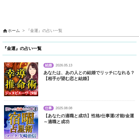
home
ホーム
> 『金運』の占い一覧
『金運』の占い一覧
結婚
2026.05.13
あなたは、あの人との結婚でリッチになれる？
【相手が望む恋と結婚】
仕事
2025.08.08
【あなたの適職と成功】性格/仕事運/才能/金運
～適職と成功