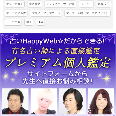
ケントナカイ
章月綾乃
ジュヌビエーヴ・沙羅
ジーニー
水晶玉子
マドモアゼル愛
マリィ・プリマヴェラ
マーク・矢崎（マークオフィス）
三田モニカ
弥々
LUA