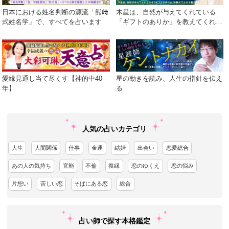
日本における姓名判断の源流「熊﨑
木星は、自然が与えてくれている
式姓名学」で、すべてを占います
「ギフトのありか」を教えてくれる
星
愛縁見通し当て尽くす【神的中40
星の動きを読み、人生の指針を伝え
年】
る
人気の占いカテゴリ
人生
人間関係
仕事
金運
結婚
出会い
恋愛総合
あの人の気持ち
官能
不倫
復縁
恋のゆくえ
恋の悩み
片想い
苦しい恋
そばにある恋
総合
占い師で探す本格鑑定