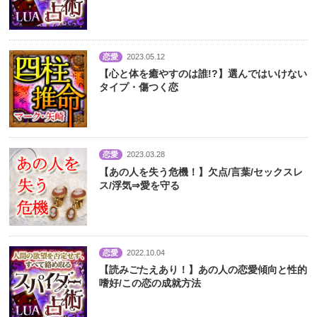
恋愛
2023.05.12
【心と体を癒やすのは誰!?】選んではいけない
タイプ・傷つく恋
恋愛
2023.03.28
【あの人を失う危機！】欠点/言葉/セックスレ
ス/浮気⇒愛を守る
恋愛
2022.10.04
【読みごたえあり！】あの人の恋愛傾向と性的
嗜好/この恋の成就方法