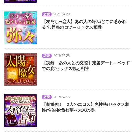
恋愛
2021.04.20
【友だち⇒恋人】あの人の好み/どこに惹かれ
る？/昇格のコツ～セックス相性
恋愛
2019.12.26
【実録 あの人との交際】定番デート～ベッド
での姿/セックス観と相性
恋愛
2019.04.16
【刺激強！ 2人のエロス】恋性格/セックス相
性/性的妄想/欲望～未来の姿