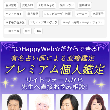
蒼月紫野
浅野八郎
天野原みちる
鏡リュウジ
熊﨑健恒
ケントナカイ
章月綾乃
ジュヌビエーヴ・沙羅
ジーニー
水晶玉子
マドモアゼル愛
マリィ・プリマヴェラ
マーク・矢崎（マークオフィス）
三田モニカ
弥々
LUA