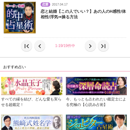
恋愛
2017.04.17
恋と結婚【この人でいい？】あの人のH感性/体
相性/浮気⇒操る方法
first_page
chevron_left
chevron_right
last_page
1-19/19件中
おすすめ占い
すべての縁を結び、どんな愛も実ら
今、もっとも占われたい鑑定士によ
せる超鑑定！
る究極の【心読み占術】