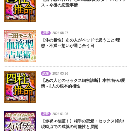
ス～今後の恋愛事情
恋愛
2024.08.27
【体の相性】あの人がベッドで思うこと/理
想・不満～想いが通じ合う日
恋愛
2024.03.26
【あの人とのセックス細密診断】本性/好み/愛
情～2人の根本的相性
恋愛
2024.01.05
【赤裸々検証！】相手の恋愛・セックス傾向/
現時点での成就の可能性と展開