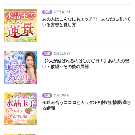
恋愛
2026.01.31
あの人はこんなにもエッチ?! あなたに抱いて
いる妄想と愛し方
恋愛
2025.10.27
【2人が結ばれるのは〇月〇日！】あの人の想
い・欲望～その後の展開
恋愛
2025.09.16
≪絡み合うココロとカラダ≫相性/欲/情愛/満ち
る瞬間