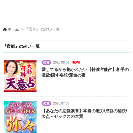
home
ホーム
> 『官能』の占い一覧
『官能』の占い一覧
恋愛
2026.08.06
NEW!
愛してるから抱かれたい【特濃官能占】相手の
激欲/隠す妄想/運命の夜
恋愛
2026.07.08
【あなたの恋愛素養】本当の魅力/成就の秘訣/
欠点～セックスの本質