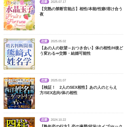
恋愛
2025.07.17
【完熟の禁断官能占】相性/本能/性癖/溶け合う
夜
恋愛
2025.05.02
【あの人の欲望～おつき合い】体の相性/H後ど
う変わる⇒交際・結婚可能性
恋愛
2025.01.07
【検証！ 2人のSEX相性】あの人のとらえ
方/SEX志向/体の相性
恋愛
2024.10.22
【熟年恋の行方】恋の遍歴/状況/タイプ/セック