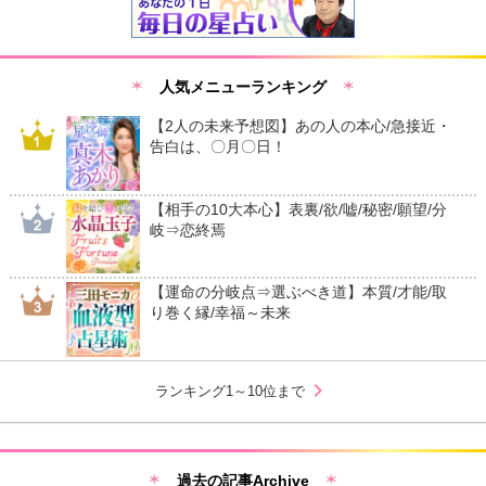
人気メニューランキング
【2人の未来予想図】あの人の本心/急接近・
告白は、〇月〇日！
【相手の10大本心】表裏/欲/嘘/秘密/願望/分
岐⇒恋終焉
【運命の分岐点⇒選ぶべき道】本質/才能/取
り巻く縁/幸福～未来
chevron_right
ランキング1～10位まで
過去の記事Archive