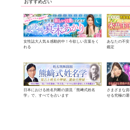
おすすめ占い
女性誌大人気＆感動的中！今欲しい言葉をく
あなたの不安
れる
鑑定
日本における姓名判断の源流「熊﨑式姓名
さまざまな資
学」で、すべてを占います
せる究極の運