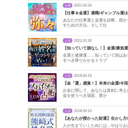
2021.04.26
仕事
【仕事＆金運】適職/ギャンブル運/
あなたの仕事運と金運を診断。授か
すための方法、そして仕
2021.01.30
人生
【知っていて損なし！】金運/勝負運
金運と健康運……知っていて損はあ
すべき降りかかるトラブ
2019.04.19
人生
【金「選」感覚！】本来の金運/今現
お金に関して、あなたは真剣に考え
金を使うべき場面、豊か
2018.09.10
人生
【あなたが授かった財運】生かし方/
人が生きていくためには、やはりお