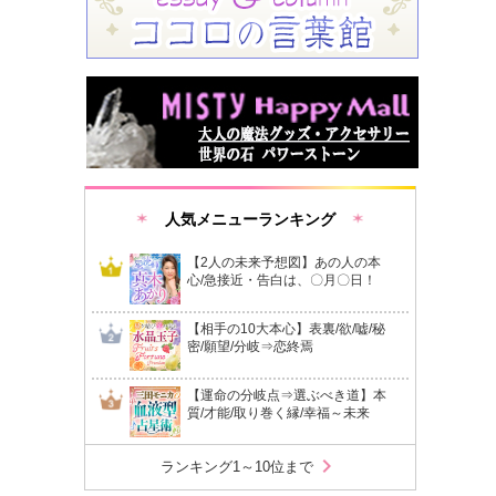
人気メニューランキング
【2人の未来予想図】あの人の本
心/急接近・告白は、〇月〇日！
【相手の10大本心】表裏/欲/嘘/秘
密/願望/分岐⇒恋終焉
【運命の分岐点⇒選ぶべき道】本
質/才能/取り巻く縁/幸福～未来
chevron_right
ランキング1～10位まで