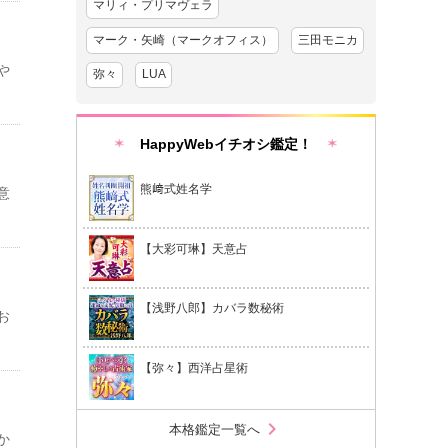
マリィ・プリマヴェラ
マーク・矢崎（マークオフィス）
三田モニカ
や
弥々
LUA
HappyWebイチオシ鑑定！
熊﨑式姓名学
意
【大彩可琳】天意占
【浅野八郎】カバラ数秘術
お
【弥々】西洋占星術
chevron_right
本格鑑定一覧へ
か