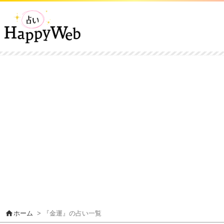
home
ホーム
> 『金運』の占い一覧