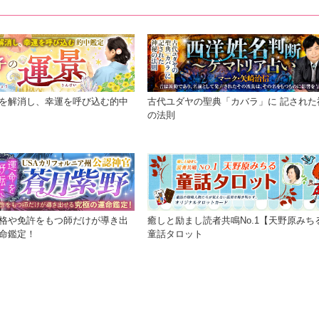
を解消し、幸運を呼び込む的中
古代ユダヤの聖典「カバラ」に 記された
の法則
格や免許をもつ師だけが導き出
癒しと励まし読者共鳴No.1【天野原みち
命鑑定！
童話タロット