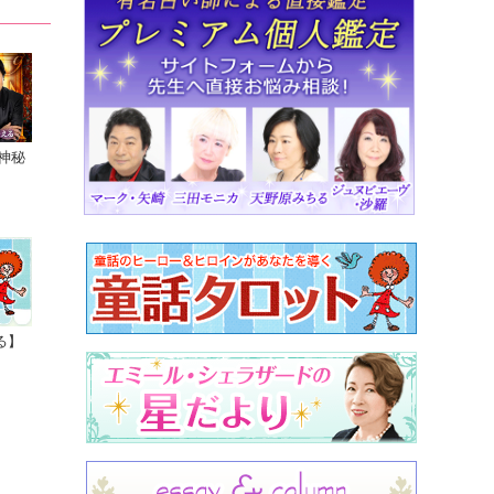
神秘
る】