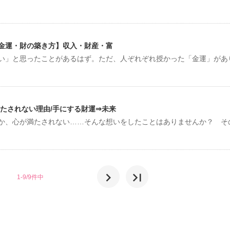
金運・財の築き方】収入・財産・富
い」と思ったことがあるはず。ただ、人ぞれぞれ授かった「金運」があ
たされない理由/手にする財運⇒未来
か、心が満たされない……そんな想いをしたことはありませんか？ そ
chevron_right
last_page
1-9/9件中