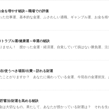
お金を増やす秘訣～職場での評価
った仕事運、基本的な金運、ふさわしい適職、ギャンブル運、お金を殖
/トラブル運/健康運～幸運の秘訣
りません！ 授かった金運・経済運、自覚していて損はない勝負運、注
在/使うべき場面/出費～訪れる財運
たことがりますか？ あなたに備わっている金運、今現在の金運状況、
貯蓄法/財運を高める秘訣
金は大切なもの。果たして、あなたが授かっている財運は？ それを生