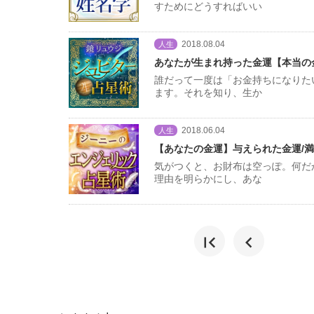
すためにどうすればいい
2018.08.04
人生
あなたが生まれ持った金運【本当の
誰だって一度は「お金持ちになりた
ます。それを知り、生か
2018.06.04
人生
【あなたの金運】与えられた金運/満
気がつくと、お財布は空っぽ。何だ
理由を明らかにし、あな
first_page
chevron_left