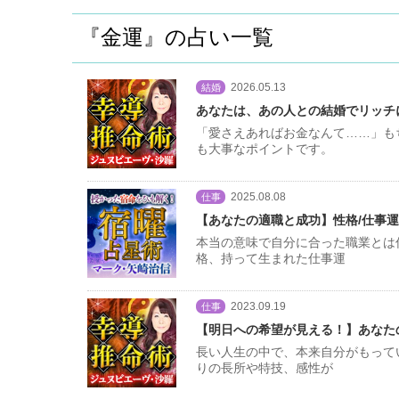
『金運』の占い一覧
2026.05.13
結婚
あなたは、あの人との結婚でリッチ
「愛さえあればお金なんて……」も
も大事なポイントです。
2025.08.08
仕事
【あなたの適職と成功】性格/仕事運
本当の意味で自分に合った職業とは
格、持って生まれた仕事運
2023.09.19
仕事
【明日への希望が見える！】あなた
長い人生の中で、本来自分がもって
りの長所や特技、感性が