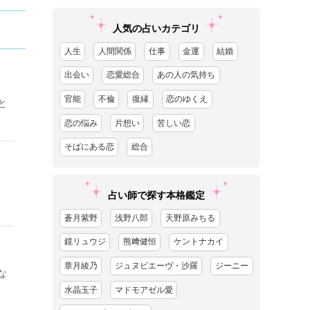
人気の占いカテゴリ
人生
人間関係
仕事
金運
結婚
出会い
恋愛総合
あの人の気持ち
官能
不倫
復縁
恋のゆくえ
と
恋の悩み
片想い
苦しい恋
そばにある恋
総合
占い師で探す本格鑑定
蒼月紫野
浅野八郎
天野原みちる
鏡リュウジ
熊﨑健恒
ケントナカイ
章月綾乃
ジュヌビエーヴ・沙羅
ジーニー
な
水晶玉子
マドモアゼル愛