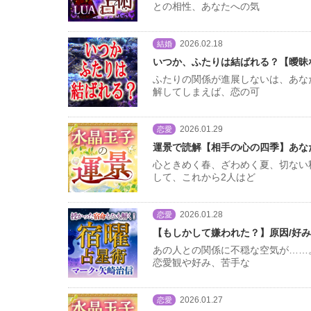
との相性、あなたへの気
2026.02.18
結婚
いつか、ふたりは結ばれる？【曖昧
ふたりの関係が進展しないは、あな
解してしまえば、恋の可
2026.01.29
恋愛
運景で読解【相手の心の四季】あな
心ときめく春、ざわめく夏、切ない
して、これから2人はど
2026.01.28
恋愛
【もしかして嫌われた？】原因/好み
あの人との関係に不穏な空気が……
恋愛観や好み、苦手な
2026.01.27
恋愛