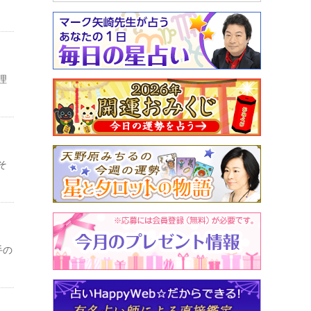
理
そ
手の