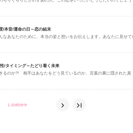
/本音/運命の日～恋の結末
んなあなたのために、本当の姿と想いをお伝えします。あなたに見せて
性/タイミング～たどり着く未来
きるのか?! 相手はあなたをどう見ているのか、言葉の裏に隠された真
chevron_right
last_page
1-20/85件中