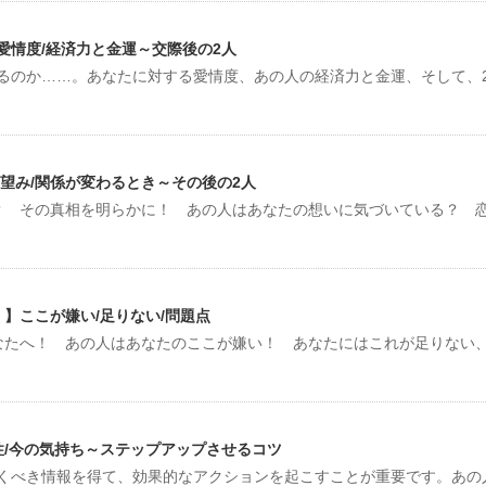
愛情度/経済力と金運～交際後の2人
るのか……。あなたに対する愛情度、あの人の経済力と金運、そして、
望み/関係が変わるとき～その後の2人
？ その真相を明らかに！ あの人はあなたの想いに気づいている？ 
】ここが嫌い/足りない/問題点
なたへ！ あの人はあなたのここが嫌い！ あなたにはこれが足りない
性/今の気持ち～ステップアップさせるコツ
くべき情報を得て、効果的なアクションを起こすことが重要です。あの