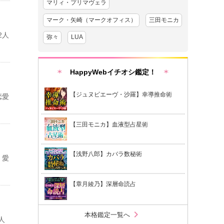
マリィ・プリマヴェラ
マーク・矢崎（マークオフィス）
三田モニカ
2人
弥々
LUA
HappyWebイチオシ鑑定！
【ジュヌビエーヴ・沙羅】幸導推命術
恋愛
【三田モニカ】血液型占星術
【浅野八郎】カバラ数秘術
、愛
【章月綾乃】深層命読占
chevron_right
本格鑑定一覧へ
人