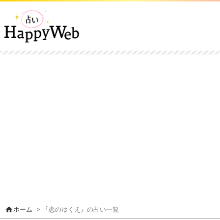
home
ホーム
> 『恋のゆくえ』の占い一覧