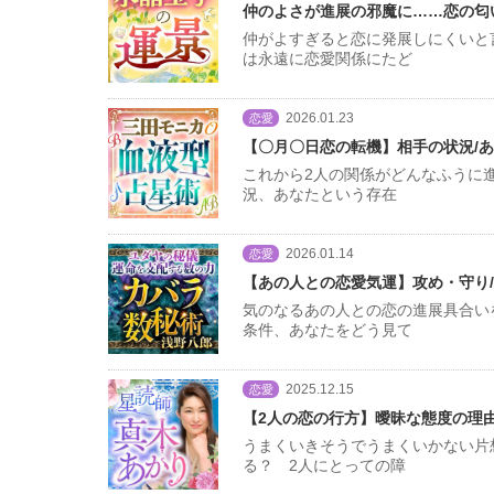
仲のよさが進展の邪魔に……恋の匂
仲がよすぎると恋に発展しにくいと
は永遠に恋愛関係にたど
2026.01.23
恋愛
【〇月〇日恋の転機】相手の状況/
これから2人の関係がどんなふうに
況、あなたという存在
2026.01.14
恋愛
【あの人との恋愛気運】攻め・守り/
気のなるあの人との恋の進展具合い
条件、あなたをどう見て
2025.12.15
恋愛
【2人の恋の行方】曖昧な態度の理由
うまくいきそうでうまくいかない片
る？ 2人にとっての障