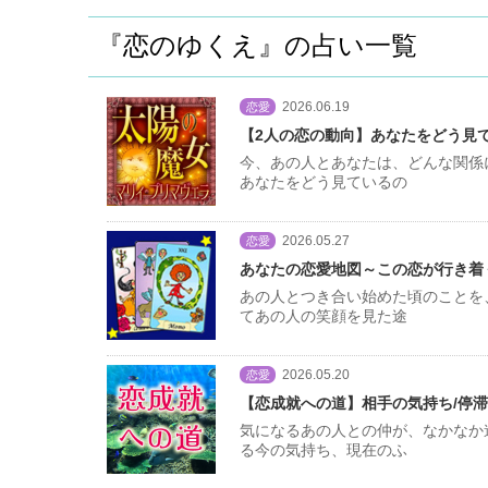
『恋のゆくえ』の占い一覧
2026.06.19
恋愛
【2人の恋の動向】あなたをどう見
今、あの人とあなたは、どんな関係
あなたをどう見ているの
2026.05.27
恋愛
あなたの恋愛地図～この恋が行き着
あの人とつき合い始めた頃のことを
てあの人の笑顔を見た途
2026.05.20
恋愛
【恋成就への道】相手の気持ち/停滞
気になるあの人との仲が、なかなか
る今の気持ち、現在のふ