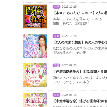
2025.10.29
恋愛
【本当にその人でいいの？】2人の
本当に、その人を選んでいいのか…
相性、あなたは我慢強い
2025.10.20
恋愛
【2人の未来予想図】あの人の本心
気になるあの人の本心と2人の未来
頃訪れるのか、その後
2025.09.23
恋愛
【停滞恋愛解決占】本音/願望と欲望
恋がまったく進まないのは、あの人
っているのか、その本心
2025.08.19
恋愛
【中途半端な恋】逃げる理由/不満/秘
あなたが核心に触れようとすると、