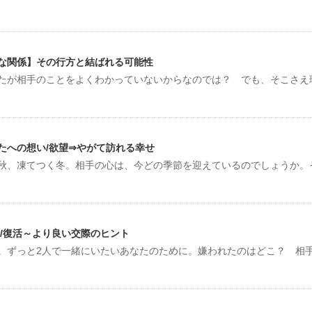
な関係】その行方と結ばれる可能性
たが相手のことをよくわかっていないからなのでは？ でも、そこさえ
たへの想い/欲望⇒やがて訪れる幸せ
秋、凍てつく冬。相手の心は、今どの季節を迎えているのでしょうか。
/復活～より良い交際のヒント
。ずっと2人で一緒にいたいあなたのために。嫌われたのはどこ？ 相