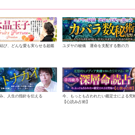
結び、どんな愛も実らせる超鑑
ユダヤの秘儀 運命を支配する数の力
み、人生の指針を伝える
今、もっとも占われたい鑑定士による究
【心読み占術】