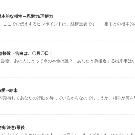
根本的な相性～忍耐力/理解力
…ここでお伝えするピンポイントは、結構重要です！ 相手との根本的
/急接近・告白は、〇月〇日！
を診断。あの人にとって今の本命は誰？ あなたと急接近する出来事は
/愛⇒結末
が期待してあなたの行動を待っているからなのでしょうか。相手が何を
密/決意/最後
のらりくらりとかわすあの人。この恋をいったいどうしたいのでしょう