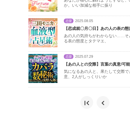
か。いい加減な相手に振り
2025.08.05
恋愛
【恋成就〇月〇日】あの人の表の態度
あの人の気持ちがわからない……そ
る表の態度とタテマエ、
2025.07.29
恋愛
【あの人との交際】言葉の真意/可能
気になるあの人と、果たして交際で
意、2人がしっくりいか
first_page
chevron_left