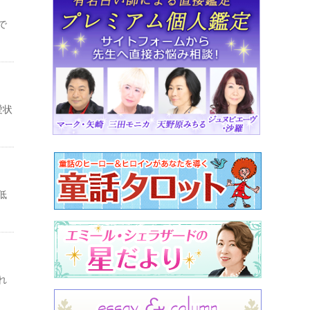
で
愛状
低
れ