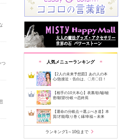
な
人気メニューランキング
いつ
【2人の未来予想図】あの人の本
心/急接近・告白は、〇月〇日！
【相手の10大本心】表裏/欲/嘘/秘
密/願望/分岐⇒恋終焉
思
【運命の分岐点⇒選ぶべき道】本
質/才能/取り巻く縁/幸福～未来
chevron_right
ランキング1～10位まで