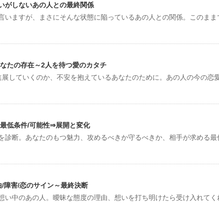
いがしないあの人との最終関係
言いますが、まさにそんな状態に陥っているあの人との関係。このまま
あなたの存在～2人を待つ愛のカタチ
進展していくのか、不安を抱えているあなたのために。あの人の今の恋
最低条件/可能性⇒展開と変化
を診断。あなたのもつ魅力、攻めるべきか守るべきか、相手が求める最
/障害/恋のサイン～最終決断
想い中のあの人。曖昧な態度の理由、想いを打ち明けたら受け入れてく