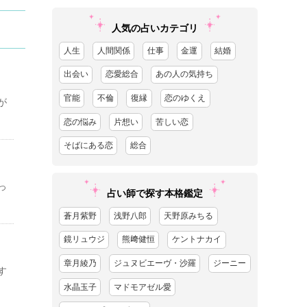
人気の占いカテゴリ
人生
人間関係
仕事
金運
結婚
出会い
恋愛総合
あの人の気持ち
官能
不倫
復縁
恋のゆくえ
が
恋の悩み
片想い
苦しい恋
そばにある恋
総合
っ
占い師で探す本格鑑定
蒼月紫野
浅野八郎
天野原みちる
鏡リュウジ
熊﨑健恒
ケントナカイ
章月綾乃
ジュヌビエーヴ・沙羅
ジーニー
す
水晶玉子
マドモアゼル愛