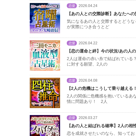
2026.04.24
恋愛
【あの人との交際診断】あなたへの
気になるあの人と交際するとどうな
が実際につき合うとど
2026.04.22
恋愛
【恋の運命と絆】今の状況/あの人の
2人は運命の赤い糸で結ばれている
に対する願望、2人の
2026.04.08
恋愛
【2人の危機はこうして乗り越える！
2人の関係に危機感を抱いているあ
情に問題あり！ 2人
2026.03.27
恋愛
【あの人と結ばれる確率】2人の相
恋を成就させたいのなら、知ってお