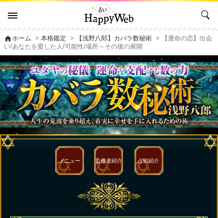
home
ホーム
>
本格鑑定
>
【浅野八郎】カバラ数秘術
> 【運命の恋】出会
い/あなたを愛した人/可能性/場所～その後の展開
メニュー
監修者
紹介
占術紹介