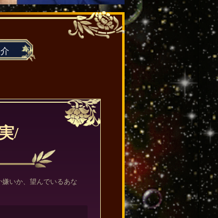
紹介
実/
か嫌いか、望んでいるあな