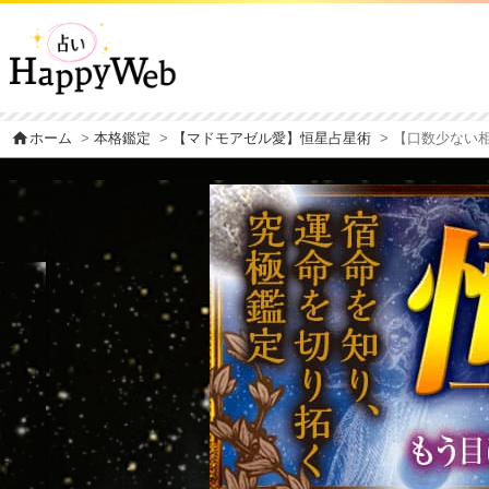
home
ホーム
>
本格鑑定
>
【マドモアゼル愛】恒星占星術
> 【口数少ない