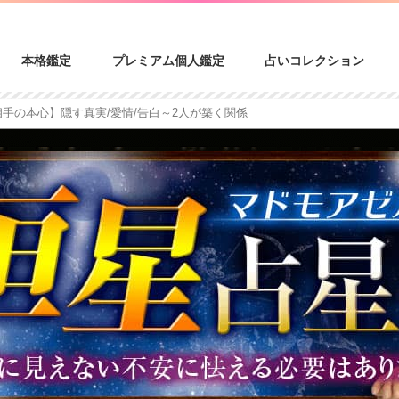
本格鑑定
プレミアム個人鑑定
占いコレクション
相手の本心】隠す真実/愛情/告白～2人が築く関係