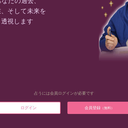
あなたの過去、
在、そして未来を
透視します
占うには会員ログインが必要です
ログイン
会員登録
（無料）