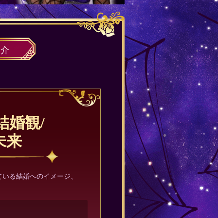
紹介
結婚観/
未来
ている結婚へのイメージ、