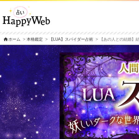
home
ホーム
>
本格鑑定
>
【LUA】スパイダー占術
> 【あの人との結婚】