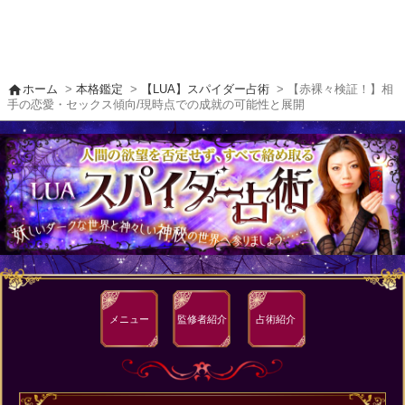
home
ホーム
>
本格鑑定
>
【LUA】スパイダー占術
> 【赤裸々検証！】相
手の恋愛・セックス傾向/現時点での成就の可能性と展開
メニュー
監修者
紹介
占術紹介