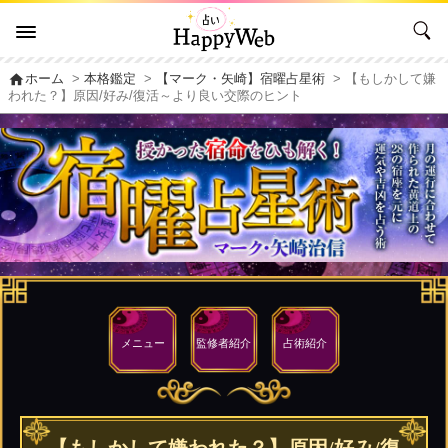
home
ホーム
>
本格鑑定
>
【マーク・矢崎】宿曜占星術
> 【もしかして嫌
われた？】原因/好み/復活～より良い交際のヒント
メニュー
監修者
紹介
占術紹介