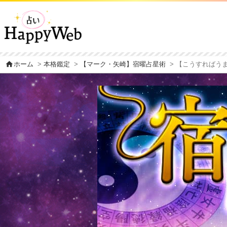
home
ホーム
>
本格鑑定
>
【マーク・矢崎】宿曜占星術
> 【こうすればう