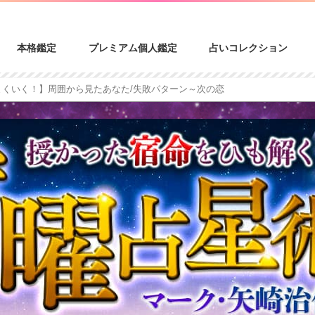
本格鑑定
プレミアム個人鑑定
占いコレクション
まくいく！】周囲から見たあなた/失敗パターン～次の恋