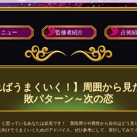
メニュー
監修者
紹介
占術
ればうまくいく！】周囲から見た
敗パターン～次の恋
、と思っているあなたは必見です！ 普段周りや異性から自分はどう見
に向けてうまくいくためのアドバイス。ぜひ参考にして、実行してみて