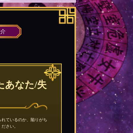
紹介
あなた/失
られているのか、陥りがち
ください。