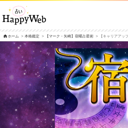
home
ホーム
>
本格鑑定
>
【マーク・矢崎】宿曜占星術
> 【キャリアアッ