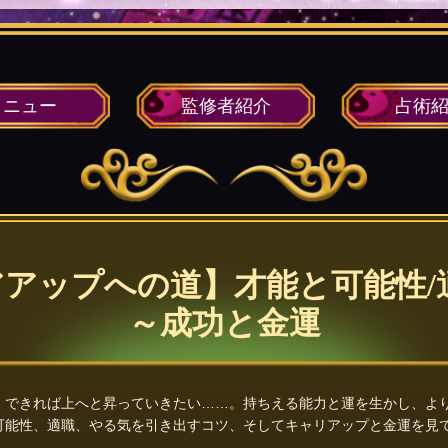
メニュー
監修者
紹介
占術
アップへの道】才能と可能性/
～成功と金運
、できれば上へと昇っていきたい……。持ちえる能力と運を生かし、よ
可能性、適職、やる気を引き出すコツ、そしてキャリアップと金運を見