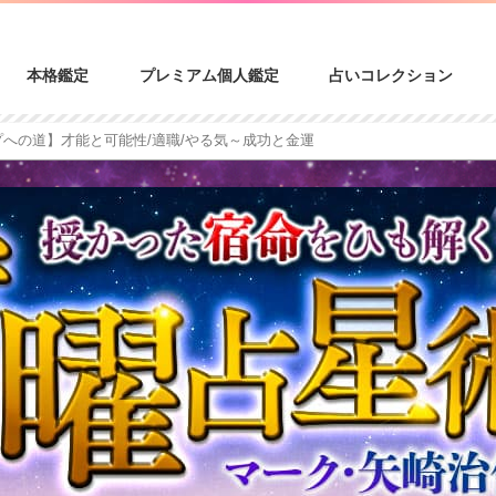
本格鑑定
プレミアム個人鑑定
占いコレクション
プへの道】才能と可能性/適職/やる気～成功と金運