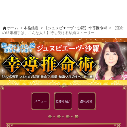
home
ホーム
>
本格鑑定
>
【ジュヌビエーヴ・沙羅】幸導推命術
> 【運命
の結婚相手は、こんな人！】待ち受ける結婚ストーリー
メニュー
監修者
紹介
占術紹介