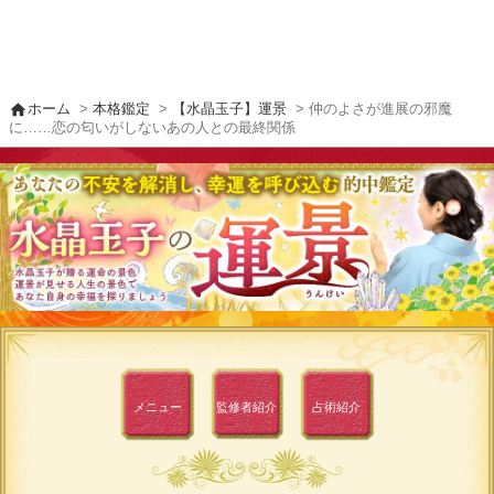
home
ホーム
>
本格鑑定
>
【水晶玉子】運景
> 仲のよさが進展の邪魔
に……恋の匂いがしないあの人との最終関係
メニュー
監修者
紹介
占術紹介