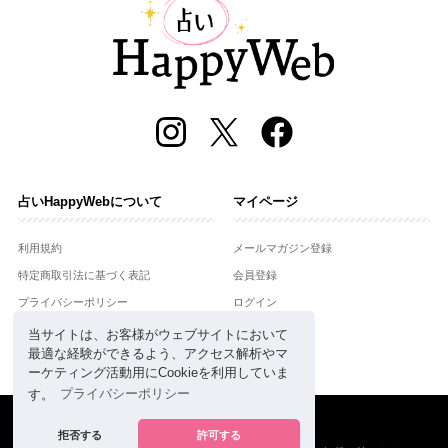
占いHappyWebについて
マイページ
利用規約
メールマガジン登録
特定商取引法に基づく表記
会員登録
プライバシーポリシー
ログイン
運営会社
当サイトは、お客様がウェブサイトにおいて
最適な経験ができるよう、アクセス解析やマ
お問合せ
ーケティング活動用にCookieを利用していま
す。
プライバシーポリシー
Copyright © Setsuwasha Co.,Ltd.
powered by
RRJ Inc.
拒否する
許可する