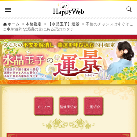
home
ホーム
>
本格鑑定
>
【水晶玉子】運景
> 不倫のチャンスはすぐそこ
に◆刺激的な誘惑の先にある恋のカタチ
メニュー
監修者
紹介
占術紹介