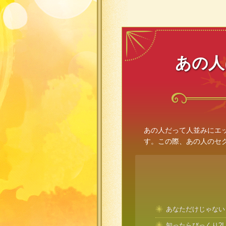
あの人
あの人だって人並みにエ
す。この際、あの人のセ
あなただけじゃない
知ったらびっくり?