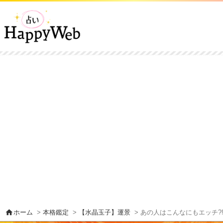
home
ホーム
>
本格鑑定
>
【水晶玉子】運景
> あの人はこんなにもエッチ