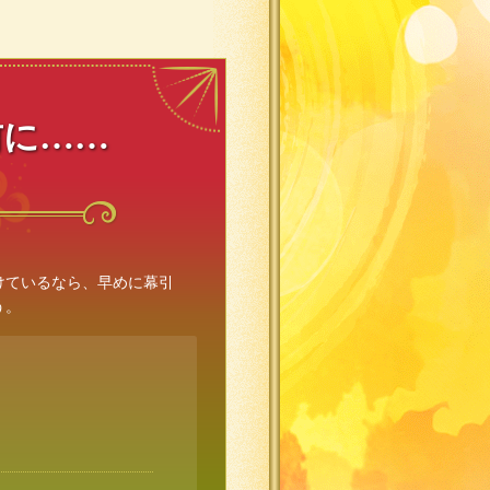
前に……
けているなら、早めに幕引
う。