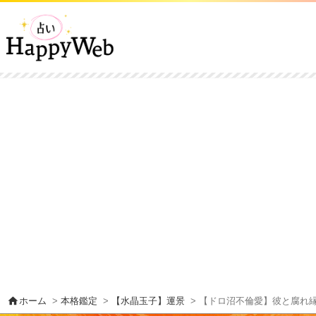
home
ホーム
>
本格鑑定
>
【水晶玉子】運景
> 【ドロ沼不倫愛】彼と腐れ