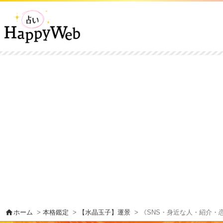
home
ホーム
>
本格鑑定
>
【水晶玉子】運景
> 《SNS・身近な人・紹介