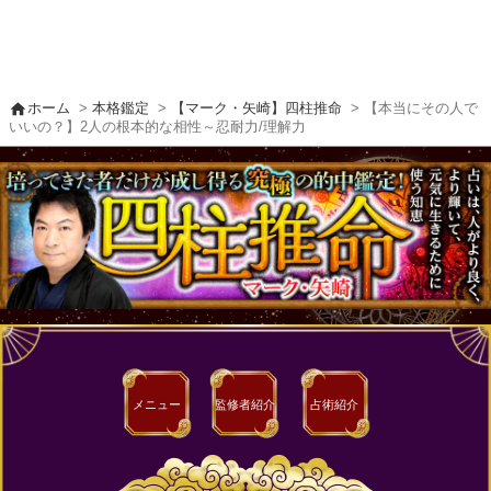
home
ホーム
>
本格鑑定
>
【マーク・矢崎】四柱推命
> 【本当にその人で
いいの？】2人の根本的な相性～忍耐力/理解力
メニュー
監修者
紹介
占術紹介