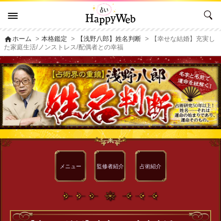
home
ホーム
>
本格鑑定
>
【浅野八郎】姓名判断
> 【幸せな結婚】充実し
た家庭生活/ノンストレス/配偶者との幸福
メニュー
監修者
紹介
占術紹介