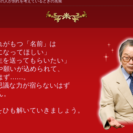
あの人が別れを考えているときの兆候
がもつ「名前」は
になってほしい」
生を送ってもらいたい」
や願いが込められて、
はず……。
議な力が宿らないはず
ん。
をひも解いていきましょう。