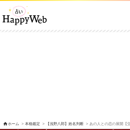
home
ホーム
>
本格鑑定
>
【浅野八郎】姓名判断
> あの人との恋の展開【