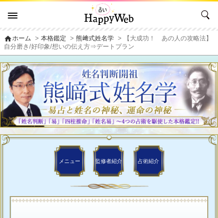
home
ホーム
>
本格鑑定
>
熊﨑式姓名学
> 【大成功！ あの人の攻略法】
自分磨き/好印象/想いの伝え方⇒デートプラン
メニュー
監修者
紹介
占術紹介