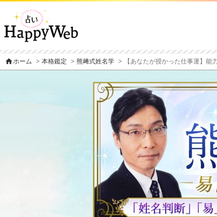
home
ホーム
>
本格鑑定
>
熊﨑式姓名学
> 【あなたが授かった仕事運】能力