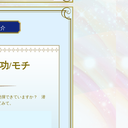
紹介
功/モチ
発揮できていますか？ 潜
てみて。