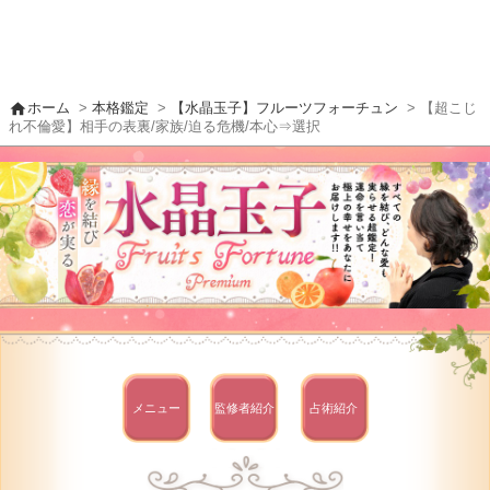
home
ホーム
>
本格鑑定
>
【水晶玉子】フルーツフォーチュン
> 【超こじ
れ不倫愛】相手の表裏/家族/迫る危機/本心⇒選択
メニュー
監修者
紹介
占術紹介