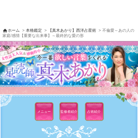
home
ホーム
>
本格鑑定
>
【真木あかり】西洋占星術
> 不倫愛～あの人の
家庭/感情【重要な出来事】～最終的な愛の形
メニュー
監修者
紹介
占術紹介