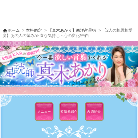
home
ホーム
>
本格鑑定
>
【真木あかり】西洋占星術
> 【2人の相思相愛
度】あの人の望み/正直な気持ち～心の変化/告白
メニュー
監修者
紹介
占術紹介