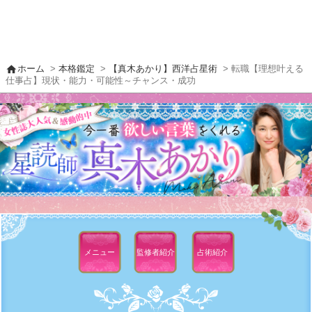
home
ホーム
>
本格鑑定
>
【真木あかり】西洋占星術
> 転職【理想叶える
仕事占】現状・能力・可能性～チャンス・成功
メニュー
監修者
紹介
占術紹介