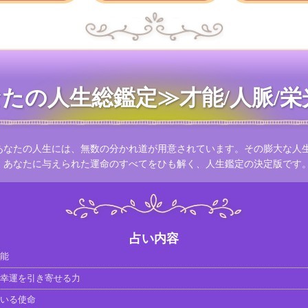
たの人生総鑑定≫才能/人脈/栄
あなたの人生には、無数の分かれ道が用意されています。その膨大な人
。あなたに与えられた運命のすべてをひも解く、人生鑑定の決定版です
占い内容
能
幸運を引き寄せる力
いる使命