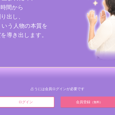
、時間から
割り出し、
という人物の本質を
実を導き出します。
占うには会員ログインが必要です
ログイン
会員登録
（無料）