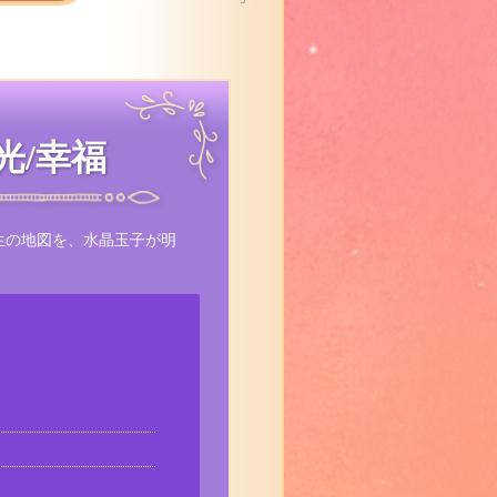
光/幸福
生の地図を、水晶玉子が明
。