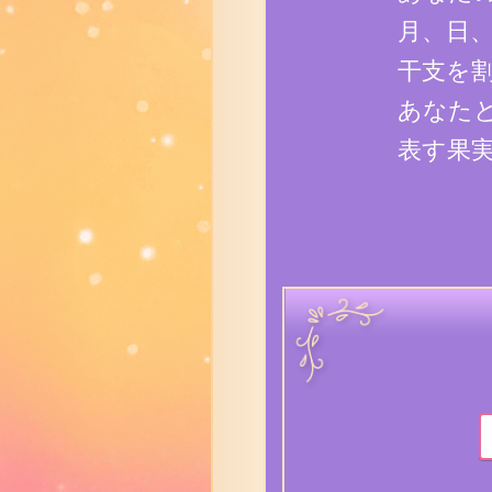
月、日
干支を
あなた
表す果