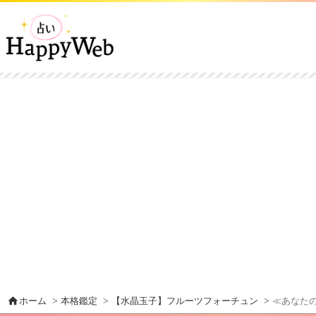
home
ホーム
>
本格鑑定
>
【水晶玉子】フルーツフォーチュン
> ≪あなた