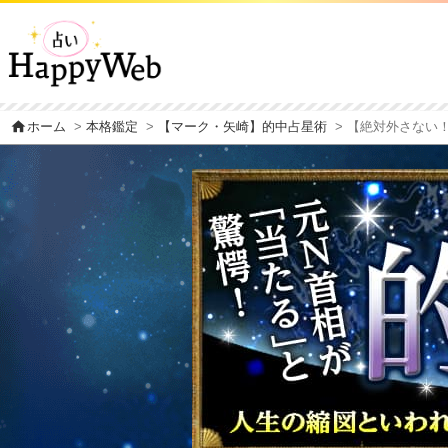
home
ホーム
>
本格鑑定
>
【マーク・矢崎】的中占星術
> 【絶対外さない