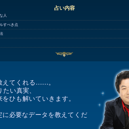
占い内容
な人
ルすべき点
法
教えてくれる……。
りたい真実、
来をひも解いていきます。
定に必要なデータを教えてくだ