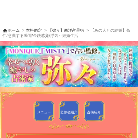
home
ホーム
>
本格鑑定
>
【弥々】西洋占星術
> 【あの人との結婚】条
件/意識する瞬間/金銭感覚/浮気～結婚生活
メニュー
監修者
紹介
占術紹介