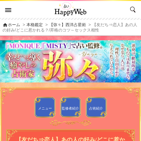
home
ホーム
>
本格鑑定
>
【弥々】西洋占星術
> 【友だち⇒恋人】あの人
の好み/どこに惹かれる？/昇格のコツ～セックス相性
メニュー
監修者
紹介
占術紹介
【友だち⇒恋人】あの人の好み/どこに惹か